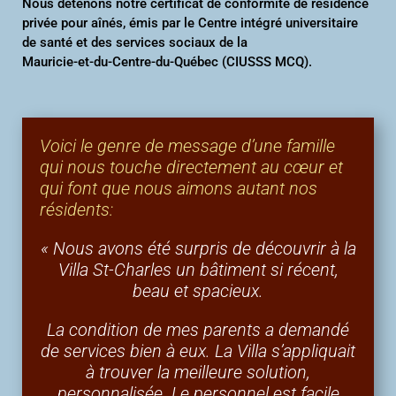
Nous détenons notre certificat de conformité de résidence
privée pour aînés, émis par le Centre intégré universitaire
de santé et des services sociaux de la
Mauricie-et-du-Centre-du-Québec
(CIUSSS MCQ).
Voici le genre de message d’une famille
qui nous touche directement au cœur et
qui font que nous aimons autant nos
résidents:
« Nous avons été surpris de découvrir à la
Villa St-Charles un bâtiment si récent,
beau et spacieux.
La condition de mes parents a demandé
de services bien à eux. La Villa s’appliquait
à trouver la meilleure solution,
personnalisée. Le personnel est facile