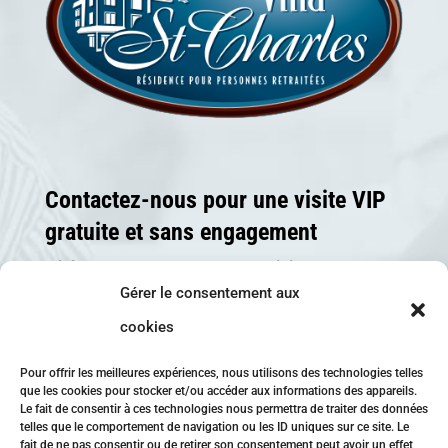
Contactez-nous pour une visite VIP
gratuite et sans engagement
Téléphone :
819-336-6633
Télécopieur : 819-
336-6633
Gérer le consentement aux
Courriel :
villastcharles@villastcharles.com
cookies
41, rue St-Charles, Ste-Perpétue (Québec) J0C
Pour offrir les meilleures expériences, nous utilisons des technologies telles
1R0
que les cookies pour stocker et/ou accéder aux informations des appareils.
Le fait de consentir à ces technologies nous permettra de traiter des données
VISITEZ NOTRE PAGE FACEBOOK EN
telles que le comportement de navigation ou les ID uniques sur ce site. Le
CLIQUANT ICI!
fait de ne pas consentir ou de retirer son consentement peut avoir un effet