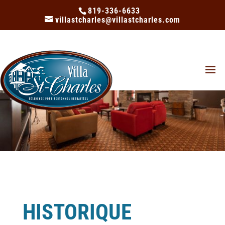
819-336-6633
villastcharles@villastcharles.com
HISTORIQUE