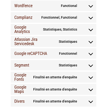
Wordfence
Functional
to
Consent
service
Complianz
Fonctionnel, Functional
to
Consent
wordpress
service
Google
Statistiques, Statistics
to
Analytics
Consent
wordfence
service
Atlassian Jira
to
Statistiques
Servicedesk
Consent
complianz
service
Google reCAPTCHA
Fonctionnel
to
Consent
google-
service
Segment
Statistiques
to
analytics
Consent
atlassian-
service
Google
Finalité en attente d’enquête
to
jira-
Fonts
Consent
google-
service
servicedesk
Google
to
Finalité en attente d’enquête
recaptcha
Maps
Consent
segment
service
Divers
Finalité en attente d’enquête
to
Consent
google-